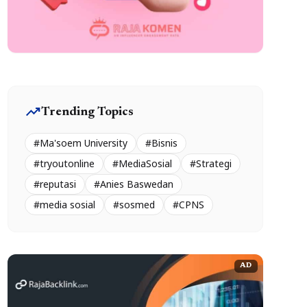
trending_up
Trending Topics
#Ma'soem University
#Bisnis
#tryoutonline
#MediaSosial
#Strategi
#reputasi
#Anies Baswedan
#media sosial
#sosmed
#CPNS
AD