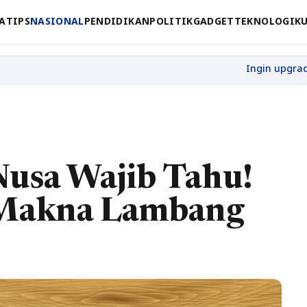
A
TIPS
NASIONAL
PENDIDIKAN
POLITIK
GADGET
TEKNOLOGI
K
Nusa Wajib Tahu!
n Makna Lambang