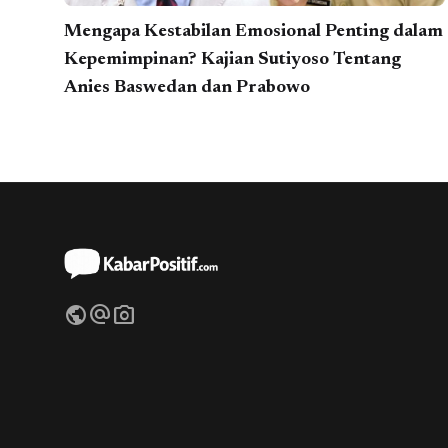
Mengapa Kestabilan Emosional Penting dalam
Kepemimpinan? Kajian Sutiyoso Tentang
Anies Baswedan dan Prabowo
public
alternate_email
photo_camera