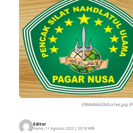
E9664bb62b0ca1ee.jpg (Fo
Editor
Kamis, 11 Agustus 2022 | 20:18 WIB