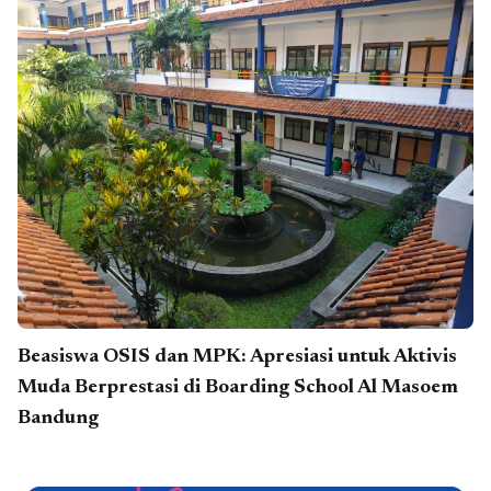
Beasiswa OSIS dan MPK: Apresiasi untuk Aktivis
Muda Berprestasi di Boarding School Al Masoem
Bandung