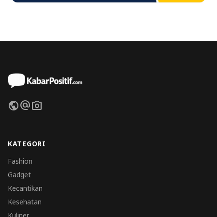
public
alternate_email
photo_camera
KATEGORI
Fashion
Gadget
Kecantikan
Kesehatan
Kuliner