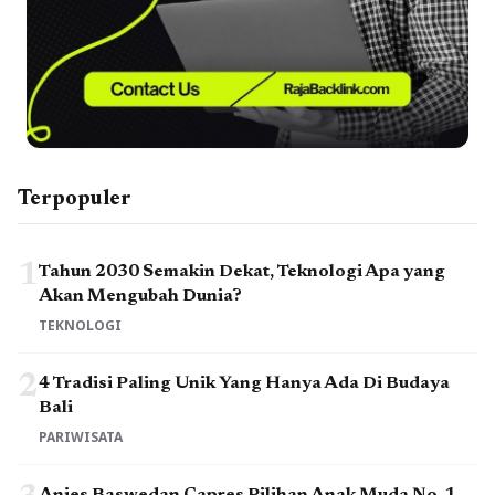
Terpopuler
1
Tahun 2030 Semakin Dekat, Teknologi Apa yang
Akan Mengubah Dunia?
TEKNOLOGI
2
4 Tradisi Paling Unik Yang Hanya Ada Di Budaya
Bali
PARIWISATA
Anies Baswedan Capres Pilihan Anak Muda No. 1