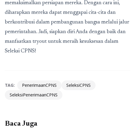
memaksimalkan persiapan mereka. Dengan cara ini,
diharapkan mereka dapat menggapai cita-cita dan
berkontribusi dalam pembangunan bangsa melalui jalur
pemerintahan. Jadi, siapkan diri Anda dengan baik dan
manfaatkan tryout untuk meraih kesuksesan dalam
Seleksi CPNS!
TAG:
PenerimaanCPNS
SeleksiCPNS
SeleksiPenerimaanCPNS
Baca Juga