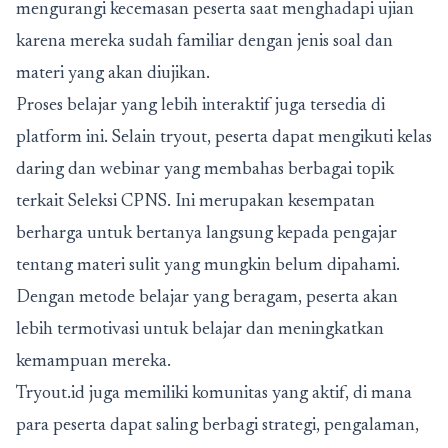
mengurangi kecemasan peserta saat menghadapi ujian
karena mereka sudah familiar dengan jenis soal dan
materi yang akan diujikan.
Proses belajar yang lebih interaktif juga tersedia di
platform ini. Selain tryout, peserta dapat mengikuti kelas
daring dan webinar yang membahas berbagai topik
terkait Seleksi CPNS. Ini merupakan kesempatan
berharga untuk bertanya langsung kepada pengajar
tentang materi sulit yang mungkin belum dipahami.
Dengan metode belajar yang beragam, peserta akan
lebih termotivasi untuk belajar dan meningkatkan
kemampuan mereka.
Tryout.id juga memiliki komunitas yang aktif, di mana
para peserta dapat saling berbagi strategi, pengalaman,