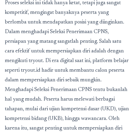
Proses seleksi ini tidak hanya ketat, tetapi juga sangat
kompetitif, mengingat banyaknya peserta yang
berlomba untuk mendapatkan posisi yang diinginkan.
Dalam menghadapi Seleksi Penerimaan CPNS,
persiapan yang matang sangatlah penting. Salah satu
cara efektif untuk mempersiapkan diri adalah dengan
mengikuti tryout. Di era digital saat ini, platform belajar
seperti tryout.id hadir untuk membantu calon peserta
dalam mempersiapkan diri sebaik mungkin.
Menghadapi Seleksi Penerimaan CPNS tentu bukanlah
hal yang mudah. Peserta harus melewati berbagai
tahapan, mulai dari ujian kompetensi dasar (UKD), ujian
kompetensi bidang (UKB), hingga wawancara. Oleh
karena itu, sangat penting untuk mempersiapkan diri