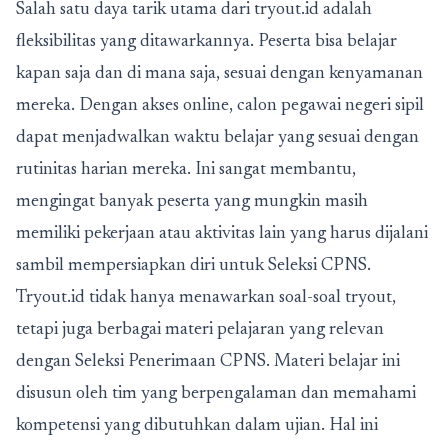
Salah satu daya tarik utama dari tryout.id adalah
fleksibilitas yang ditawarkannya. Peserta bisa belajar
kapan saja dan di mana saja, sesuai dengan kenyamanan
mereka. Dengan akses online, calon pegawai negeri sipil
dapat menjadwalkan waktu belajar yang sesuai dengan
rutinitas harian mereka. Ini sangat membantu,
mengingat banyak peserta yang mungkin masih
memiliki pekerjaan atau aktivitas lain yang harus dijalani
sambil mempersiapkan diri untuk Seleksi CPNS.
Tryout.id tidak hanya menawarkan soal-soal tryout,
tetapi juga berbagai materi pelajaran yang relevan
dengan Seleksi Penerimaan CPNS. Materi belajar ini
disusun oleh tim yang berpengalaman dan memahami
kompetensi yang dibutuhkan dalam ujian. Hal ini