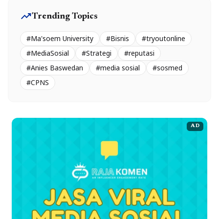
trending_up
Trending Topics
#Ma'soem University
#Bisnis
#tryoutonline
#MediaSosial
#Strategi
#reputasi
#Anies Baswedan
#media sosial
#sosmed
#CPNS
AD