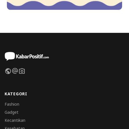
public
alternate_email
photo_camera
KATEGORI
Fashion
Gadget
Kecantikan
Kesehatan