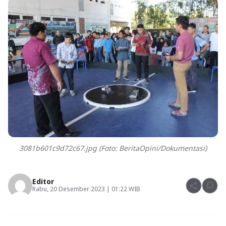
3081b601c9d72c67.jpg (Foto: BeritaOpini/Dokumentasi)
Editor
share
bookmark
Rabu, 20 Desember 2023 | 01:22 WIB