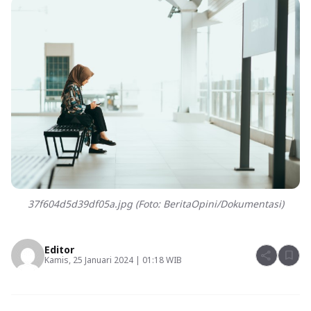
37f604d5d39df05a.jpg (Foto: BeritaOpini/Dokumentasi)
Editor
share
bookmark
Kamis, 25 Januari 2024 | 01:18 WIB