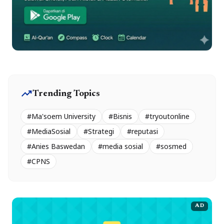
trending_up
Trending Topics
#Ma'soem University
#Bisnis
#tryoutonline
#MediaSosial
#Strategi
#reputasi
#Anies Baswedan
#media sosial
#sosmed
#CPNS
AD