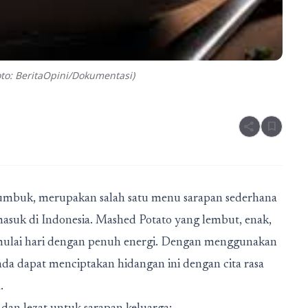
to: BeritaOpini/Dokumentasi)
share
bookmark
 tumbuk, merupakan salah satu menu sarapan sederhana
masuk di Indonesia. Mashed Potato yang lembut, enak,
mulai hari dengan penuh energi. Dengan menggunakan
a dapat menciptakan hidangan ini dengan cita rasa
.