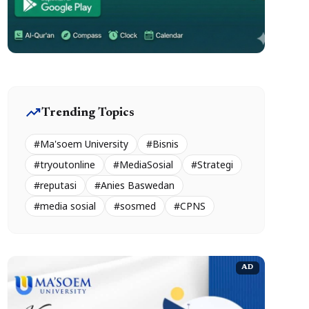
trending_up
Trending Topics
#Ma'soem University
#Bisnis
#tryoutonline
#MediaSosial
#Strategi
#reputasi
#Anies Baswedan
#media sosial
#sosmed
#CPNS
AD