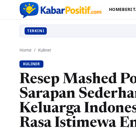
HOME
BERIT
TERKINI
Home
/
Kuliner
KULINER
Resep Mashed Po
Sarapan Sederha
Keluarga Indones
Rasa Istimewa E