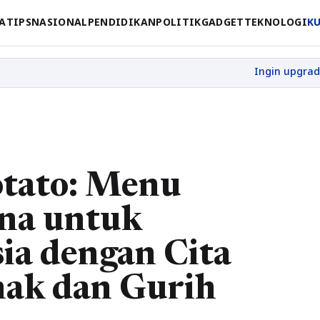
A
TIPS
NASIONAL
PENDIDIKAN
POLITIK
GADGET
TEKNOLOGI
K
tato: Menu
na untuk
ia dengan Cita
nak dan Gurih