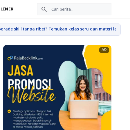
search
ULINER
AD