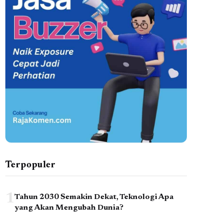
Terpopuler
1
Tahun 2030 Semakin Dekat, Teknologi Apa
yang Akan Mengubah Dunia?