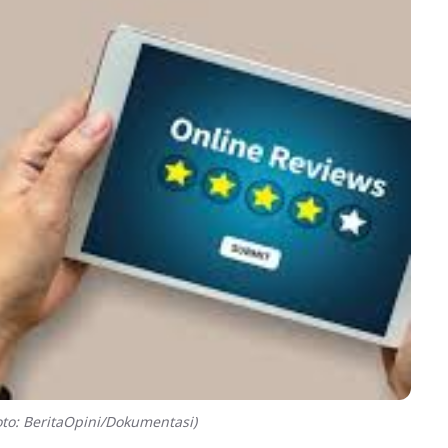
to: BeritaOpini/Dokumentasi)