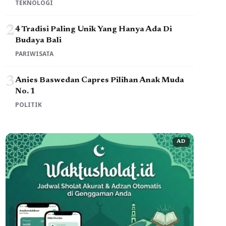
TEKNOLOGI
2
4 Tradisi Paling Unik Yang Hanya Ada Di
Budaya Bali
PARIWISATA
3
Anies Baswedan Capres Pilihan Anak Muda
No. 1
POLITIK
AD