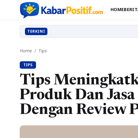
HOME
BERIT
TERKINI
Home
/
Tips
TIPS
Tips Meningkatk
Produk Dan Jasa 
Dengan Review Po