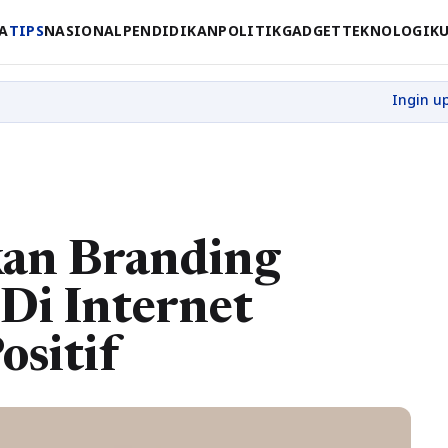
A
TIPS
NASIONAL
PENDIDIKAN
POLITIK
GADGET
TEKNOLOGI
K
an Branding
Di Internet
sitif