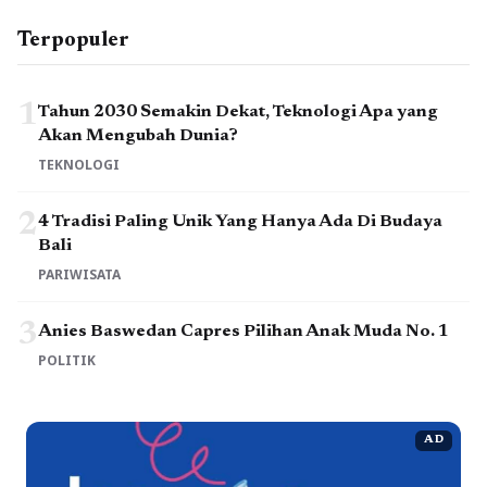
Terpopuler
1
Tahun 2030 Semakin Dekat, Teknologi Apa yang
Akan Mengubah Dunia?
TEKNOLOGI
2
4 Tradisi Paling Unik Yang Hanya Ada Di Budaya
Bali
PARIWISATA
3
Anies Baswedan Capres Pilihan Anak Muda No. 1
POLITIK
AD