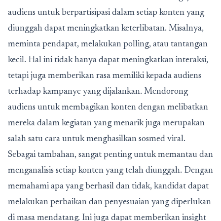
audiens untuk berpartisipasi dalam setiap konten yang
diunggah dapat meningkatkan keterlibatan. Misalnya,
meminta pendapat, melakukan polling, atau tantangan
kecil. Hal ini tidak hanya dapat meningkatkan interaksi,
tetapi juga memberikan rasa memiliki kepada audiens
terhadap kampanye yang dijalankan. Mendorong
audiens untuk membagikan konten dengan melibatkan
mereka dalam kegiatan yang menarik juga merupakan
salah satu cara untuk menghasilkan sosmed viral.
Sebagai tambahan, sangat penting untuk memantau dan
menganalisis setiap konten yang telah diunggah. Dengan
memahami apa yang berhasil dan tidak, kandidat dapat
melakukan perbaikan dan penyesuaian yang diperlukan
di masa mendatang. Ini juga dapat memberikan insight