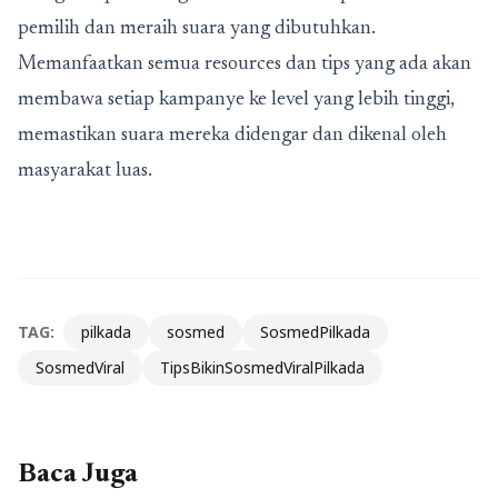
pemilih dan meraih suara yang dibutuhkan.
Memanfaatkan semua resources dan tips yang ada akan
membawa setiap kampanye ke level yang lebih tinggi,
memastikan suara mereka didengar dan dikenal oleh
masyarakat luas.
TAG:
pilkada
sosmed
SosmedPilkada
SosmedViral
TipsBikinSosmedViralPilkada
Baca Juga