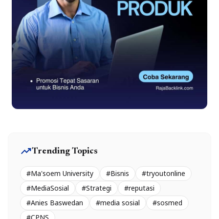
trending_up
Trending Topics
#Ma'soem University
#Bisnis
#tryoutonline
#MediaSosial
#Strategi
#reputasi
#Anies Baswedan
#media sosial
#sosmed
#CPNS