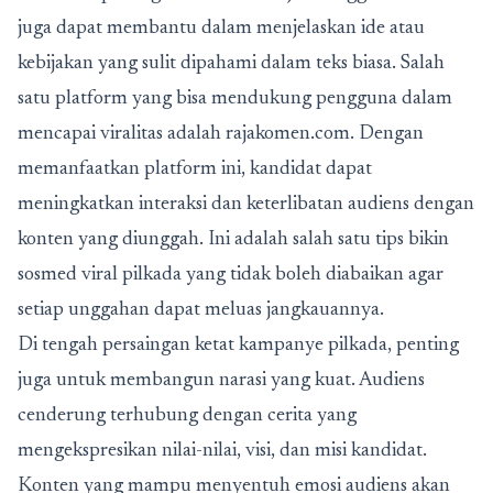
juga dapat membantu dalam menjelaskan ide atau
kebijakan yang sulit dipahami dalam teks biasa. Salah
satu platform yang bisa mendukung pengguna dalam
mencapai viralitas adalah rajakomen.com. Dengan
memanfaatkan platform ini, kandidat dapat
meningkatkan interaksi dan keterlibatan audiens dengan
konten yang diunggah. Ini adalah salah satu tips bikin
sosmed viral pilkada yang tidak boleh diabaikan agar
setiap unggahan dapat meluas jangkauannya.
Di tengah persaingan ketat kampanye pilkada, penting
juga untuk membangun narasi yang kuat. Audiens
cenderung terhubung dengan cerita yang
mengekspresikan nilai-nilai, visi, dan misi kandidat.
Konten yang mampu menyentuh emosi audiens akan