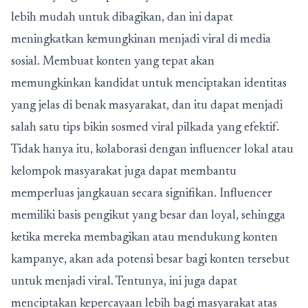
lebih mudah untuk dibagikan, dan ini dapat
meningkatkan kemungkinan menjadi viral di media
sosial. Membuat konten yang tepat akan
memungkinkan kandidat untuk menciptakan identitas
yang jelas di benak masyarakat, dan itu dapat menjadi
salah satu tips bikin sosmed viral pilkada yang efektif.
Tidak hanya itu, kolaborasi dengan influencer lokal atau
kelompok masyarakat juga dapat membantu
memperluas jangkauan secara signifikan. Influencer
memiliki basis pengikut yang besar dan loyal, sehingga
ketika mereka membagikan atau mendukung konten
kampanye, akan ada potensi besar bagi konten tersebut
untuk menjadi viral. Tentunya, ini juga dapat
menciptakan kepercayaan lebih bagi masyarakat atas