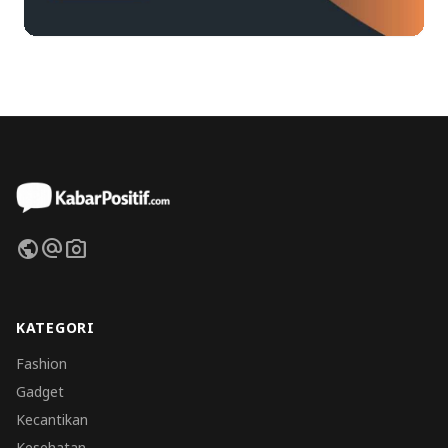
public
alternate_email
photo_camera
KATEGORI
Fashion
Gadget
Kecantikan
Kesehatan