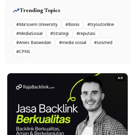
trending_up
Trending Topics
#Ma'soem University
#Bisnis
#tryoutonline
#MediaSosial
#Strategi
#reputasi
#Anies Baswedan
#media sosial
#sosmed
#CPNS
AD