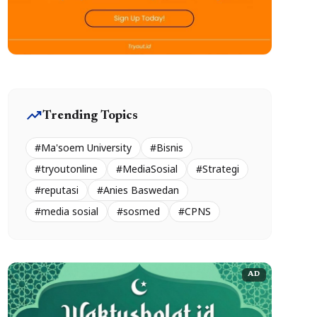
trending_up
Trending Topics
#Ma'soem University
#Bisnis
#tryoutonline
#MediaSosial
#Strategi
#reputasi
#Anies Baswedan
#media sosial
#sosmed
#CPNS
AD