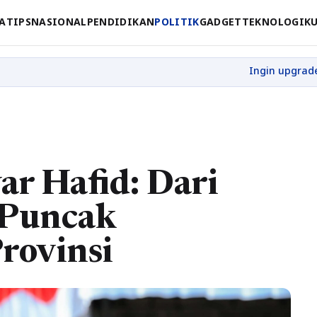
A
TIPS
NASIONAL
PENDIDIKAN
POLITIK
GADGET
TEKNOLOGI
K
ar Hafid: Dari
 Puncak
rovinsi