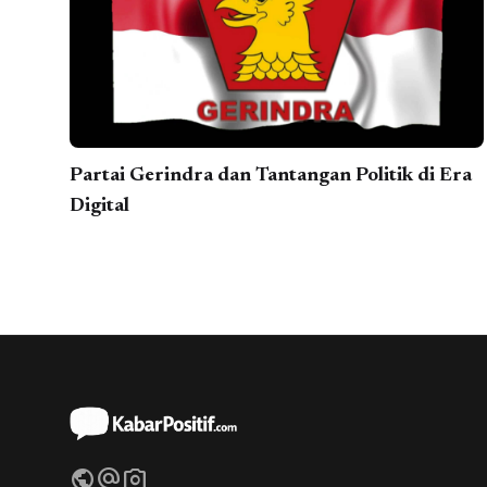
Partai Gerindra dan Tantangan Politik di Era
Digital
public
alternate_email
photo_camera