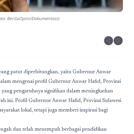
to: BeritaOpini/Dokumentasi)
share
bookmark
 yang patut diperhitungkan, yaitu Gubernur Anwar
 dalam mengenai profil Gubernur Anwar Hafid, Provinsi
oh yang pengaruhnya signifikan dalam meningkatkan
h ini. Profil Gubernur Anwar Hafid, Provinsi Sulawesi
yarakat lokal, tetapi juga memberi inspirasi bagi
i Tengah dan telah menempuh berbagai pendidikan