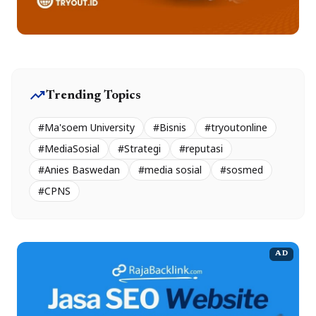
trending_up
Trending Topics
#Ma'soem University
#Bisnis
#tryoutonline
#MediaSosial
#Strategi
#reputasi
#Anies Baswedan
#media sosial
#sosmed
#CPNS
AD