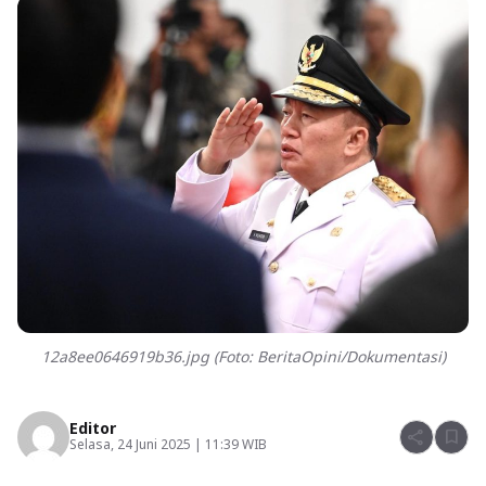
12a8ee0646919b36.jpg (Foto: BeritaOpini/Dokumentasi)
Editor
share
bookmark
Selasa, 24 Juni 2025 | 11:39 WIB