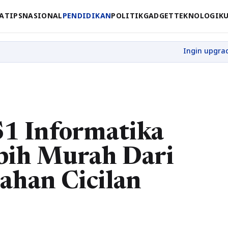
A
TIPS
NASIONAL
PENDIDIKAN
POLITIK
GADGET
TEKNOLOGI
K
S1 Informatika
bih Murah Dari
han Cicilan