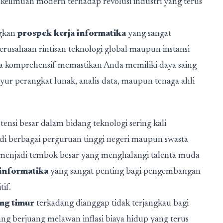
keilmuan modern terhadap revolusi industri yang terus
ngkan
prospek kerja informatika
yang sangat
erusahaan rintisan teknologi global maupun instansi
ra komprehensif memastikan Anda memiliki daya saing
inyur perangkat lunak, analis data, maupun tenaga ahli
nsi besar dalam bidang teknologi sering kali
 di berbagai perguruan tinggi negeri maupun swasta
i menjadi tembok besar yang menghalangi talenta muda
 informatika
yang sangat penting bagi pengembangan
tif.
ng timur
terkadang dianggap tidak terjangkau bagi
 berjuang melawan inflasi biaya hidup yang terus