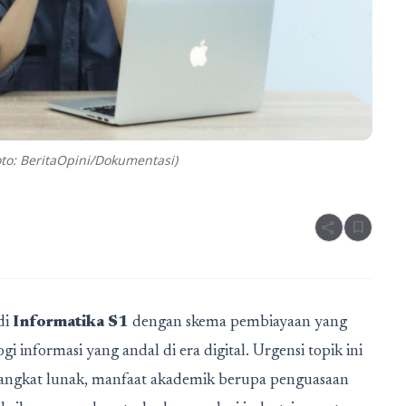
to: BeritaOpini/Dokumentasi)
share
bookmark
di
Informatika S1
dengan skema pembiayaan yang
i informasi yang andal di era digital. Urgensi topik ini
angkat lunak, manfaat akademik berupa penguasaan