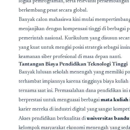
logika pemrograman, serta relevansi perkembangan 
berkembang pesat secara global.
Banyak calon mahasiswa kini mulai mempertimba
menjanjikan dengan kompensasi tinggi di berbagai p
pemerintah nasional. Kurikulum yang disusun seca
yang kuat untuk mengisi posisi strategis sebagai ins
keamanan siber profesional di masa depan nanti.
Tantangan Biaya Pendidikan Teknologi Tinggi
Banyak lulusan sekolah menengah yang memiliki pote
terhambat impiannya karena tingginya biaya kuliah
ternama saat ini. Permasalahan dana pendidikan in
berprestasi untuk menguasai berbagai
mata kuliah
karier mereka di industri digital yang sangat kompeti
Akses pendidikan berkualitas di
universitas bandu
kelompok masyarakat ekonomi menengah yang sedang