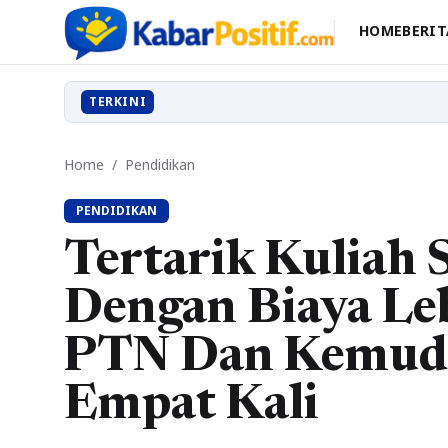
HOME
BERIT
TERKINI
Home
/
Pendidikan
PENDIDIKAN
Tertarik Kuliah 
Dengan Biaya Le
PTN Dan Kemuda
Empat Kali