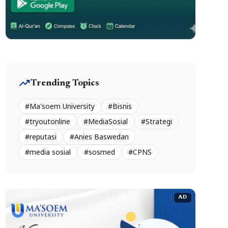
trending_up
Trending Topics
#Ma'soem University
#Bisnis
#tryoutonline
#MediaSosial
#Strategi
#reputasi
#Anies Baswedan
#media sosial
#sosmed
#CPNS
AD